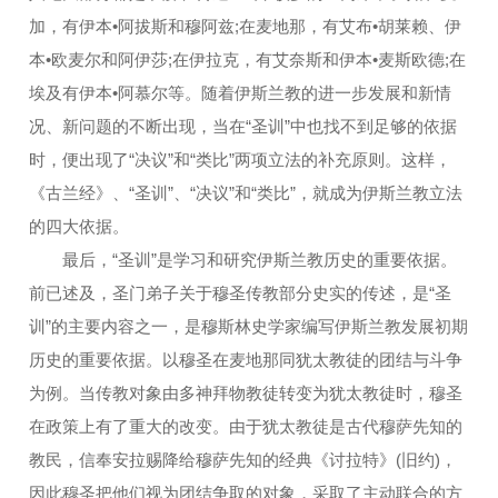
加，有伊本•阿拔斯和穆阿兹;在麦地那，有艾布•胡莱赖、伊
本•欧麦尔和阿伊莎;在伊拉克，有艾奈斯和伊本•麦斯欧德;在
埃及有伊本•阿慕尔等。随着伊斯兰教的进一步发展和新情
况、新问题的不断出现，当在“圣训”中也找不到足够的依据
时，便出现了“决议”和“类比”两项立法的补充原则。这样，
《古兰经》、“圣训”、“决议”和“类比”，就成为伊斯兰教立法
的四大依据。
最后，“圣训”是学习和研究伊斯兰教历史的重要依据。
前已述及，圣门弟子关于穆圣传教部分史实的传述，是“圣
训”的主要内容之一，是穆斯林史学家编写伊斯兰教发展初期
历史的重要依据。以穆圣在麦地那同犹太教徒的团结与斗争
为例。当传教对象由多神拜物教徒转变为犹太教徒时，穆圣
在政策上有了重大的改变。由于犹太教徒是古代穆萨先知的
教民，信奉安拉赐降给穆萨先知的经典《讨拉特》(旧约)，
因此穆圣把他们视为团结争取的对象，采取了主动联合的方