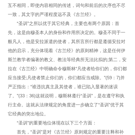
互不相同，即使内容相同的传述，词句和前后的次序也不尽
一致，其文字的严谨程度远不及《古兰经》。
“圣训”之所以优于其它经典，主要也有两个原因：首
先，这是由穆圣本人的身份和作用所决定的。穆圣不同于一
般凡人，他是安拉派遣的使者，其所言所行都是遵循安拉对
他的启示，充分体现着《古兰经》的原则精神，这是任何伊
斯兰教学者编著的教义、教法等经典所无法比拟的;第二，安
拉在《古兰经》中明确命令穆斯林“凡使者给你们的，你们都
应当接受;凡使者禁止你们的，你们都应当戒除。”(59：7)并
严正指出：“谁违抗真主及其使者，谁已陷入显著的迷误
了。”(33：36)这就说明，穆斯林遵行“圣训”，是在遵守和执
行主命。这就从法律规定的角度进一步确立了“圣训”优于其
它经典的突出地位。
“圣训”的重要地位体现在以下三个方面：
首先，“圣训”是对《古兰经》原则规定的重要注释和补