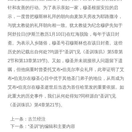
针和友善的行动。为了表示亲如一家，穆圣根据安拉的启
示，一度曾把穆斯林礼拜的朝向由麦加天房改为耶路撒冷，
与犹太教徒的礼拜朝向相一致。犹太教徒为纪念穆萨先知于
阿舒拉日(伊斯兰教历1月10日)在红海脱险，每年于该日封
斋。为表示入乡随俗，穆圣号召穆斯林也在该日封斋。这些
历史的记载出自何处?均源于“圣训”(见《圣训珠玑》第5章第
2节和第13章第19节)。又如，穆圣并未就接班人问题留下遗
嘱，但他病重时曾委托艾布•伯克尔率众礼拜，此举证明了艾
布•伯克尔在穆圣心目中优于其他圣门弟子的地位，从而成为
艾布•伯克尔在穆圣逝世后当选为首任哈里发的重要依据。如
此重大的历史事件，我们从何处得知?同样源自“圣训”(见
《圣训珠玑》第4章第21节)。
上一条：
古兰经注
下一条：
“圣训”的编辑和主要内容