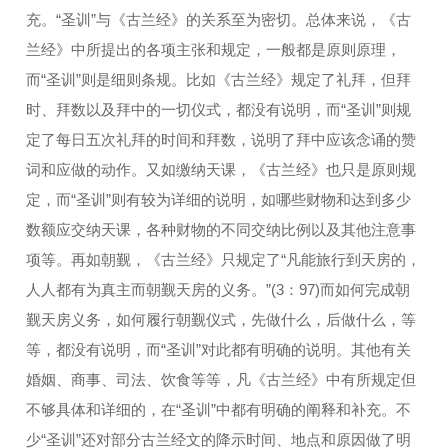
充。“圣训”与《古兰经》的关系至为密切。总体来说，《古
兰经》中所提出的各项主张和规定，一般都是原则原理，
而“圣训”则是细则条规。比如《古兰经》规定了礼拜，但拜
时、拜数以及拜中的一切仪式，都没有说明，而“圣训”则规
定了每日五次礼拜的时间和拜数，说明了拜中应该念诵的赞
词和应做的动作。又如缴纳天课，《古兰经》也只是原则规
定，而“圣训”则有较为详细的说明，如哪些财物和达到多少
数额应交纳天课，各种财物的不同交纳比例以及其他注意事
项等。再如朝觐，《古兰经》只规定了“凡能旅行到天房的，
人人都有为真主而朝觐天房的义务。”(3：97)而如何完成朝
觐天房义务，如何履行朝觐仪式，先做什么，后做什么，等
等，都没有说明，而“圣训”对此都有明确的说明。其他有关
婚姻、商事、司法、饮食等等，凡《古兰经》中有所规定但
不够具体和详细的，在“圣训”中都有明确的阐释和补充。不
少“圣训”还对部分古兰经文的降示时间、地点和原因做了明