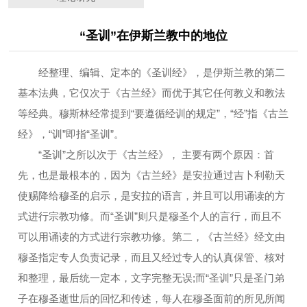
“圣训”在伊斯兰教中的地位
经整理、编辑、定本的《圣训经》，是伊斯兰教的第二
基本法典，它仅次于《古兰经》而优于其它任何教义和教法
等经典。穆斯林经常提到“要遵循经训的规定”，“经”指《古兰
经》，“训”即指“圣训”。
“圣训”之所以次于《古兰经》， 主要有两个原因：首
先，也是最根本的，因为《古兰经》是安拉通过吉卜利勒天
使赐降给穆圣的启示，是安拉的语言，并且可以用诵读的方
式进行宗教功修。而“圣训”则只是穆圣个人的言行，而且不
可以用诵读的方式进行宗教功修。第二，《古兰经》经文由
穆圣指定专人负责记录，而且又经过专人的认真保管、核对
和整理，最后统一定本，文字完整无误;而“圣训”只是圣门弟
子在穆圣逝世后的回忆和传述，每人在穆圣面前的所见所闻