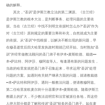
确的解释。
其次，“圣训”是伊斯兰教立法的第二渊源。《古兰经》
是伊斯兰教的根本大法，是判断事务、处理问题的主要依
据。当在《古兰经》中找不到明文依据时怎么办?“圣训”作为
对《古兰经》原则规定的重要注释和补充，自然就成为主要
的依据。从“圣训”中找根据，以解决不断出现的新问题，早
在穆圣逝世后四大哈里发执政时期就已经开始。当时熟知“圣
训”并经常做教法顾问的圣门弟子有伊本•麦斯欧德、栽德•••
本•萨比特、阿伊莎、穆阿兹等人。每逢遇有新的问题发生，
当政的哈里发就把圣门弟子召集起来，寻求运用“圣训”处理
问题的方案。如遇到有关财产继承方面的问题，就请教栽德
••本•萨比特和阿伊莎。遇到一般教法问题，便请教穆阿兹。
第二任哈里发欧麦尔则十分器重伊本•麦斯欧德。随着伊斯兰
教疆土的扩大，不少教法说明官和法官被派往各地，而这些
人绝大部分都是了解和传述“圣训”较多的圣门弟子。如在麦