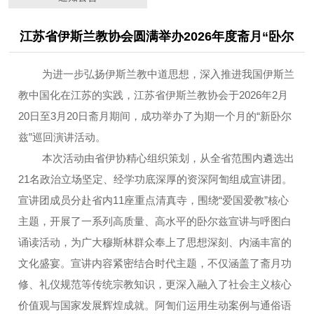
江苏省伊斯兰教协会圆满举办2026年度斋月“卧尔
兹”巡回演讲
为进一步弘扬伊斯兰教中道思想，深入推进我国伊斯兰
教中国化在江苏的实践，江苏省伊斯兰教协会于2026年2月
20日至3月20日斋月期间，成功举办了为期一个月的“新卧尔
兹”巡回演讲活动。
本次活动由省伊协精心组织策划，从全省范围内遴选出
21名政治立场坚定、经学功底深厚的资深阿訇组成宣讲团。
宣讲团成员分赴省内11座重点清真寺，围绕“爱国爱教”核心
主题，开展了一系列高质量、高水平的卧尔兹宣讲与呼图白
诵读活动，为广大穆斯林群众奉上了思想深刻、内涵丰富的
文化盛宴。
宣讲内容紧密结合时代主题，不仅涵盖了斋月功
修、礼仪规范等传统宗教知识，更深入融入了社会主义核心
价值观与国家发展辉煌成就。阿訇们运用生动案例与通俗语